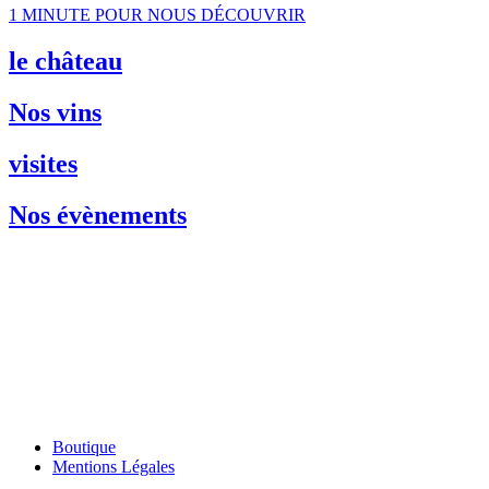
1 MINUTE POUR NOUS DÉCOUVRIR
le château
Nos vins
visites
Nos évènements
+33 (0)4 67 47 00 02
Route de Lavérune D5E – 34880 Lavérune
caveau@chateau-engarran.com
chateau-engarran.com
Boutique
Mentions Légales