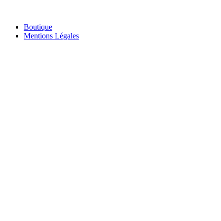
caveau@chateau-engarran.com
chateau-engarran.com
Boutique
Mentions Légales