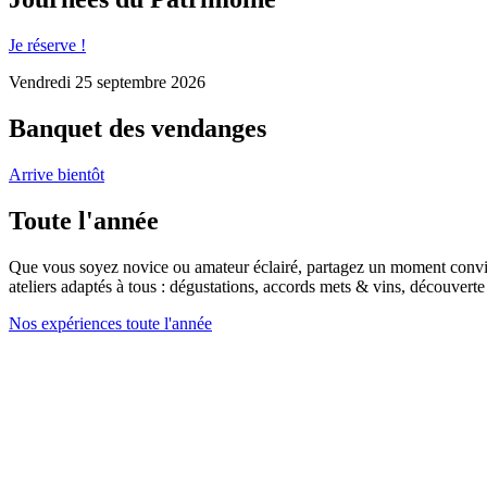
Je réserve !
Vendredi 25 septembre 2026
Banquet des vendanges
Arrive bientôt
Toute l'année
Que vous soyez novice ou amateur éclairé, partagez un moment convivia
ateliers adaptés à tous : dégustations, accords mets & vins, découverte 
Nos expériences toute l'année
+33 (0)4 67 47 00 02
Route de Lavérune D5E – 34880 Lavérune