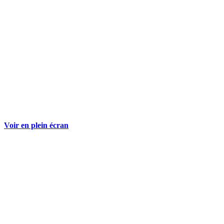
Voir en plein écran
+33 (0)4 67 47 00 02
Route de Lavérune D5E – 34880 Lavérune
caveau@chateau-engarran.com
chateau-engarran.com